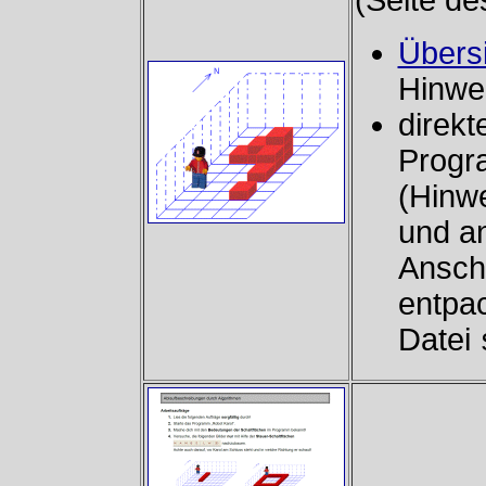
(Seite de
Übersi
Hinwe
direkt
Progr
(Hinwe
und a
Anschl
entpac
Datei